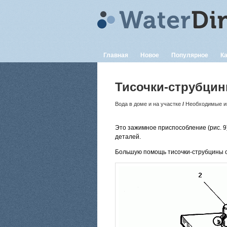
Главная
Новое
Популярное
Ка
Тисочки-струбци
Вода в доме и на участке
/
Необходимые и
Это зажимное приспособление (рис. 9)
деталей.
Большую помощь тисочки-струбцины о