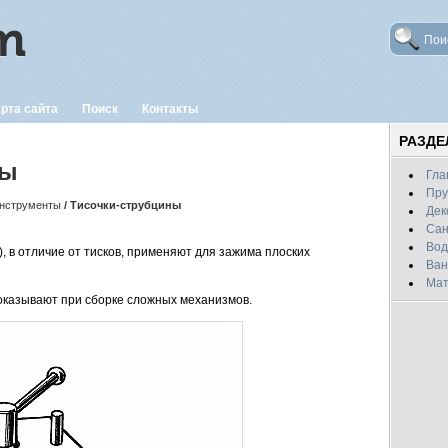
рта сайта
Поиск
Контакты
РАЗД
ны
Гла
Пру
нструменты
/ Тисочки-струбцины
Дек
Сан
Вод
, в отличие от тисков, применяют для зажима плоских
Ван
Мат
казывают при сборке сложных механизмов.