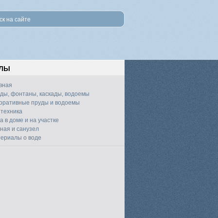
ЕЛЫ
вная
ды, фонтаны, каскады, водоемы
оративные пруды и водоемы
техника
а в доме и на участке
ная и санузел
ериалы о воде