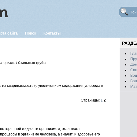
рта сайта
Поиск
Контакты
РАЗД
Гла
Пру
атериалы
/ Стальные трубы
Дек
Сан
Вод
Ван
ь их свариваемость (с увеличением содержания углерода в
Мат
Страницы:
1
2
 потерянной жидкости организмом, оказывает
роцессы в организме человека, а значит, и здоровье его