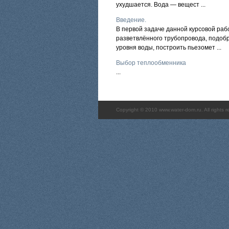
ухудшается. Вода — вещест ...
Введение.
В первой задаче данной курсовой раб
разветвлённого трубопровода, подобр
уровня воды, построить пьезомет ...
Выбор теплообменника
...
Copyright © 2010 www.water-dom.ru. All rights r