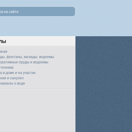
ЕЛЫ
вная
ды, фонтаны, каскады, водоемы
оративные пруды и водоемы
техника
а в доме и на участке
ная и санузел
ериалы о воде