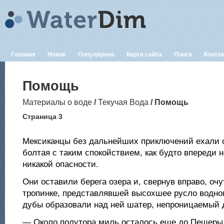
Главная
Новое
Популярное
Карта сайта
Поиск
Конта
Помощь
Материалы о воде
/
Текучая Вода
/ Помощь
Страница 3
Мексиканцы без дальнейших приключений ехали о
болтая с таким спокойствием, как будто впереди 
никакой опасности.
Они оставили берега озера и, свернув вправо, очу
тропинке, представлявшей высохшее русло водног
дубы образовали над ней шатер, непроницаемый 
— Около полутора миль осталось еще до Пещеры 