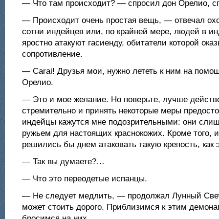
— Что там происходит? — спросил дон Орелио, сг
— Происходит очень простая вещь, — отвечал ох
сотни индейцев или, по крайней мере, людей в и
яростно атакуют гасиенду, обитатели которой ока
сопротивление.
— Carai! Друзья мои, нужно лететь к ним на помо
Орелио.
— Это и мое желание. Но поверьте, лучше действо
стремительно и принять некоторые меры предост
индейцы кажутся мне подозрительными: они сли
ружьем для настоящих краснокожих. Кроме того, 
решились бы днем атаковать такую крепость, как э
— Так вы думаете?…
— Что это переодетые испанцы.
— Не следует медлить, — продолжал Лунный Све
может стоить дорого. Приблизимся к этим демона
бросимся на них.