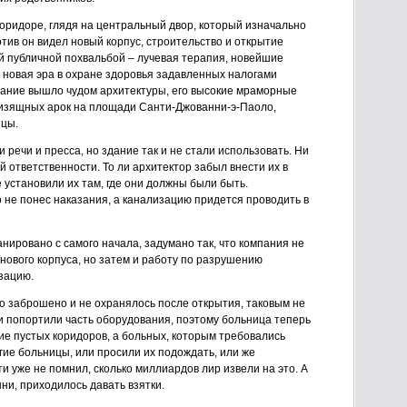
коридоре, глядя на центральный двор, который изначально
тив он видел новый корпус, строительство и открытие
й публичной похвальбой – лучевая терапия, новейшие
 новая эра в охране здоровья задавленных налогами
дание вышло чудом архитектуры, его высокие мраморные
изящных арок на площади Санти-Джованни-э-Паоло,
ицы.
речи и пресса, но здание так и не стали использовать. Ни
й ответственности. То ли архитектор забыл внести их в
 установили их там, где они должны были быть.
о не понес наказания, а канализацию придется проводить в
нировано с самого начала, задумано так, что компания не
 нового корпуса, но затем и работу по разрушению
зацию.
о заброшено и не охранялось после открытия, таковым не
и попортили часть оборудования, поэтому больница теперь
е пустых коридоров, а больных, которым требовались
гие больницы, или просили их подождать, или же
ти уже не помнил, сколько миллиардов лир извели на это. А
ни, приходилось давать взятки.