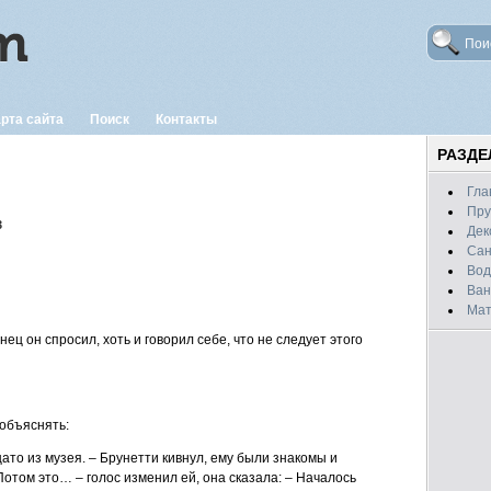
рта сайта
Поиск
Контакты
РАЗД
Гла
Пру
3
Дек
Сан
Вод
Ван
Мат
ец он спросил, хоть и говорил себе, что не следует этого
 объяснять:
цато из музея. – Брунетти кивнул, ему были знакомы и
 Потом это… – голос изменил ей, она сказала: – Началось