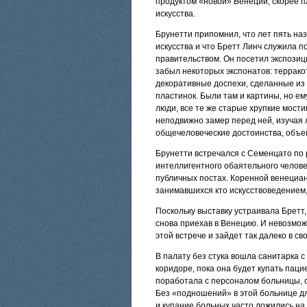
продуктом «новой» Венеции, скорее п
искусства.
Брунетти припомнил, что лет пять на
искусства и что Бретт Линч служила 
правительством. Он посетил экспозицию
забыл некоторых экспонатов: террако
декоративные доспехи, сделанные из
пластинок. Были там и картины, но е
люди, все те же старые хрупкие мостик
неподвижно замер перед ней, изучая л
общечеловеческие достоинства, объе
Брунетти встречался с Семенцато по 
интеллигентного обаятельного челов
публичных постах. Коренной венециан
занимавшихся кто искусствоведением,
Поскольку выставку устраивала Бретт
снова приехав в Венецию. И невозмо
этой встрече и зайдет так далеко в св
В палату без стука вошла санитарка с
коридоре, пока она будет купать паци
поработала с персоналом больницы, сл
Без «подношений» в этой больнице дл
и купание больных часто ложились на 