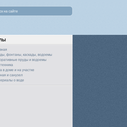
ЕЛЫ
вная
ды, фонтаны, каскады, водоемы
оративные пруды и водоемы
техника
а в доме и на участке
ная и санузел
ериалы о воде