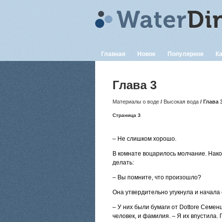
Главная
Новое
Популярное
Ка
Глава 3
Материалы о воде
/
Высокая вода
/ Глава 
Страница 3
– Не слишком хорошо.
В комнате воцарилось молчание. Након
делать:
– Вы помните, что произошло?
Она утвердительно угукнула и начала
– У них были бумаги от Dottore Семен
человек, и фамилия. – Я их впустила.