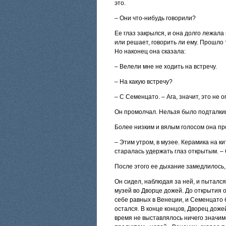
это.
– Они что-нибудь говорили?
Ее глаз закрылся, и она долго лежала
или решает, говорить ли ему. Прошло 
Но наконец она сказала:
– Велели мне не ходить на встречу.
– На какую встречу?
– С Семенцато. – Ага, значит, это не 
Он промолчал. Нельзя было подталкив
Более низким и вялым голосом она пр
– Этим утром, в музее. Керамика на к
старалась удержать глаз открытым. – 
После этого ее дыхание замедлилось, 
Он сидел, наблюдая за ней, и пытался
музей во Дворце дожей. До открытия 
себе равных в Венеции, и Семенцато 
остался. В конце концов, Дворец доже
время не выставлялось ничего значим