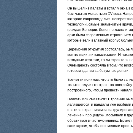
Он вышел из палаты и встал у окна в 
был частью монастыря XV века. Напро
которого сопровождались невероятно
технологии, самые знаменитые врачи,
граждан Венеции. Денег не жалели; з
арки были современным отражением 
которые вели в главный корпус больн
Церемония открытия состоялась, были 
вентиляции, ни канализации. И никако
исходные чертежи, то ли строители не
Очевидность состояла в том, что никт
готовом здании за безумные деньги.
Брунетти понимал, что это было запла
только получит контракт на постройку
построенного, чтобы провести канали
Плакать или смеяться? Строение был
являвшегося, и вандалы уже разбили 
платила охранникам за патрулировани
лечение и процедуры, посылали в дру
обратиться в частную клинику. Брунет
санитаркам, чтобы они меняли просты