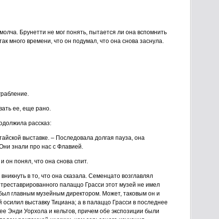
 молча. Брунетти не мог понять, пытается ли она вспомнить
так много времени, что он подумал, что она снова заснула.
ограбление.
ать ее, еще рано.
одолжила рассказ:
итайской выставке. – Последовала долгая пауза, она
Они знали про нас с Флавией.
и он понял, что она снова спит.
 вникнуть в то, что она сказала. Семенцато возглавлял
отреставрированного палаццо Грасси этот музей не имел
был главным музейным директором. Может, таковым он и
й осилил выставку Тициана; а в палаццо Грасси в последнее
ее Энди Уорхола и кельтов, причем обе экспозиции были