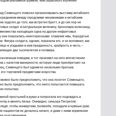
лодом рекламной шумихи, чем серьезного изучения
зад Семенцато помогал организовывать выставку китайского
посредником между городскими чиновниками и китайским
 задолго до того, как встретил Бретт, и до сих пор не
товых солдат в натуральную величину, бронзовую колесницу,
 множества находящих одна на другую нефритовых
му они показались неинтересными: плакучие ивы, бородатые
и. Фигура солдата, однако, поразила его, и он вспомнил, как
ицо и угадывая в нем преданность, храбрость и честь –
млющие два тысячелетия и полмира.
различным поводам, и тот произвел на него впечатление
ека с налетом манерности, которую люди приобретают на
ец, Семенцато был одним из нескольких братьев,
 кто торговлей предметами искусства.
, можно было предположить, что она посетит Семенцато,
жно было предположить, что некто попытается помешать
оих попытках.
 кипой простыней в руках и попросила его подождать в
ентку и менять белье. Очевидно, синьора Петрелли
едя, чтобы конвертики, bustarelle, попадали в нужные руки.
я пациентов не делалось ничего, и даже с ними кормление
их родственников.