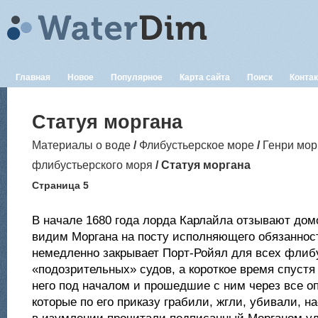
Главная
Новое
Популярное
Карта сайта
Поиск
Конта
Статуя моргана
Материалы о воде
/
Флибустьерское море
/
Генри мор
флибустьерского моря
/ Статуя моргана
Страница 5
В начале 1680 года лорда Карлайла отзывают дом
видим Моргана на посту исполняющего обязанност
немедленно закрывает Порт-Ройял для всех флиб
«подозрительных» судов, а короткое время спуст
него под началом и прошедшие с ним через все о
которые по его приказу грабили, жгли, убивали, н