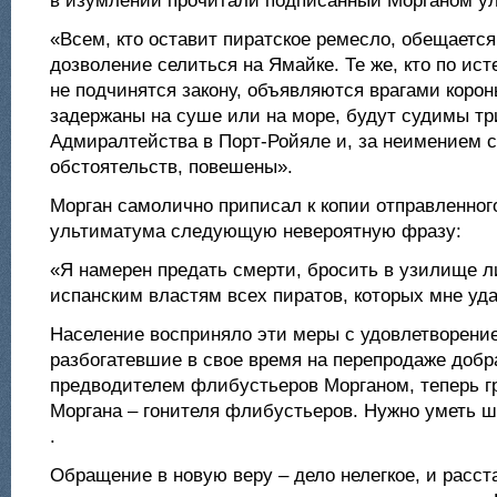
в изумлении прочитали подписанный Морганом у
«Всем, кто оставит пиратское ремесло, обещаетс
дозволение селиться на Ямайке. Те же, кто по ис
не подчинятся закону, объявляются врагами корон
задержаны на суше или на море, будут судимы т
Адмиралтейства в Порт-Ройяле и, за неимением
обстоятельств, повешены».
Морган самолично приписал к копии отправленног
ультиматума следующую невероятную фразу:
«Я намерен предать смерти, бросить в узилище 
испанским властям всех пиратов, которых мне уда
Население восприняло эти меры с удовлетворени
разбогатевшие в свое время на перепродаже добра
предводителем флибустьеров Морганом, теперь г
Моргана – гонителя флибустьеров. Нужно уметь ша
.
Обращение в новую веру – дело нелегкое, и расс