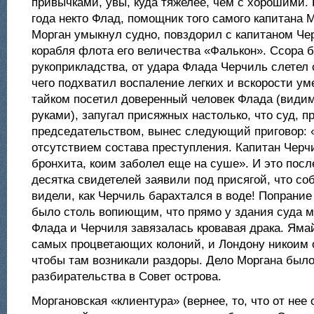
привычками, увы, куда тяжелее, чем с хорошими. 
года некто Флад, помощник того самого капитана М
Морган умыкнул судно, повздорил с капитаном Ч
корабля флота его величества «Фалькон». Ссора 
рукоприкладства, от удара Флада Черчиль слетел с
чего подхватил воспаление легких и вскорости уме
тайком посетил доверенный человек Флада (видим
руками), запугал присяжных настолько, что суд, 
председательством, вынес следующий приговор: 
отсутствием состава преступления. Капитан Черч
бронхита, коим заболел еще на суше». И это после
десятка свидетелей заявили под присягой, что с
видели, как Черчиль барахтался в воде! Попрани
было столь вопиющим, что прямо у здания суда 
Флада и Черчиля завязалась кровавая драка. Яма
самых процветающих колоний, и Лондону никоим 
чтобы там возникали раздоры. Дело Моргана было
разбирательства в Совет острова.
Моргановская «клиентура» (вернее, то, что от нее 