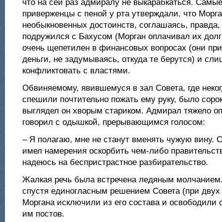
что на сей раз адмиралу не выкарабкаться. Самые
приверженцы с пеной у рта утверждали, что Морга
необыкновенных достоинств, соглашаясь, правда,
подружился с Бахусом (Морган оплачивал их долг
очень щепетилен в финансовых вопросах (они при
деньги, не задумываясь, откуда те берутся) и сл
конфликтовать с властями.
Обвиняемому, явившемуся в зал Совета, где неко
спешили почтительно пожать ему руку, было сорок
выглядел он хворым стариком. Адмирал тяжело оп
говорил с одышкой, прерывающимся голосом:
– Я полагаю, мне не станут вменять чужую вину. С
имел намерения оскорбить чем-либо правительст
надеюсь на беспристрастное разбирательство.
Жалкая речь была встречена ледяным молчанием.
спустя единогласным решением Совета (при двух
Моргана исключили из его состава и освободили 
им постов.