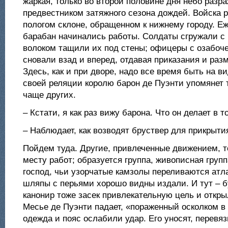
жаркая, только во второй половине дня небо разр
предвестником затяжного сезона дождей. Войска р
пологом склоне, обращенном к нижнему городу. Е
барабан начинались работы. Солдаты сгружали с 
волоком тащили их под стены; офицеры с озабо
сновали взад и вперед, отдавая приказания и раз
Здесь, как и при дворе, надо все время быть на ви
своей реляции королю барон де Пуэнти упомянет т
чаще других.
– Кстати, я как раз вижу барона. Что он делает в т
– Наблюдает, как возводят бруствер для прикрыти
Пойдем туда. Другие, привлеченные движением, т
месту работ; образуется группа, живописная груп
господ, чьи узорчатые камзолы переливаются атла
шляпы с перьями хорошо видны издали. И тут – 
канонир тоже засек привлекательную цель и открыл
Месье де Пуэнти падает, «пораженный осколком в
одежда и пояс ослабили удар. Его уносят, перевяз