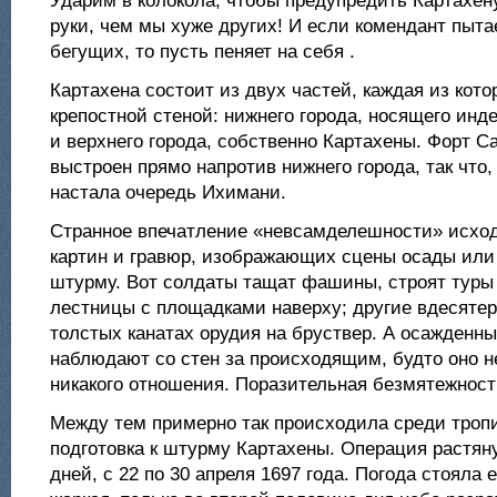
Ударим в колокола, чтобы предупредить Картахену
руки, чем мы хуже других! И если комендант пыта
бегущих, то пусть пеняет на себя .
Картахена состоит из двух частей, каждая из кот
крепостной стеной: нижнего города, носящего инд
и верхнего города, собственно Картахены. Форт С
выстроен прямо напротив нижнего города, так что, 
настала очередь Ихимани.
Странное впечатление «невсамделешности» исход
картин и гравюр, изображающих сцены осады или 
штурму. Вот солдаты тащат фашины, строят туры
лестницы с площадками наверху; другие вдесятер
толстых канатах орудия на бруствер. А осажденны
наблюдают со стен за происходящим, будто оно н
никакого отношения. Поразительная безмятежност
Между тем примерно так происходила среди троп
подготовка к штурму Картахены. Операция растян
дней, с 22 по 30 апреля 1697 года. Погода стояла 