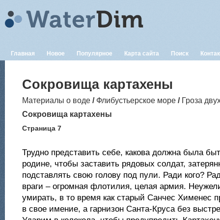
Главная
Новое
Популярное
Карта сайта
Поиск
Конта
Сокровища картахены
Материалы о воде
/
Флибустьерское море
/
Гроза дву
Сокровища картахены
Страница 7
Трудно представить себе, какова должна была бы
родине, чтобы заставить рядовых солдат, затерян
подставлять свою голову под пули. Ради кого? Ра
враги – огромная флотилия, целая армия. Неужел
умирать, в то время как старый Санчес Хименес 
в свое имение, а гарнизон Санта-Круса без выстр