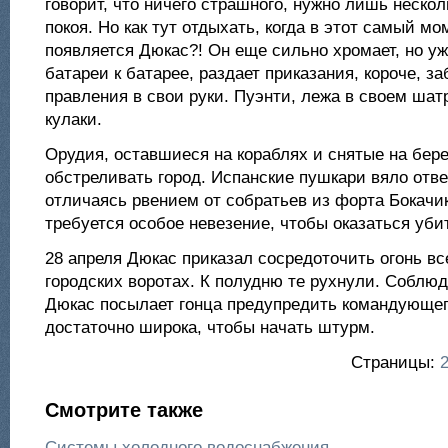
говорит, что ничего страшного, нужно лишь нескол
покоя. Но как тут отдыхать, когда в этот самый мо
появляется Дюкас?! Он еще сильно хромает, но уж
батареи к батарее, раздает приказания, короче, з
правления в свои руки. Пуэнти, лежа в своем шат
кулаки.
Орудия, оставшиеся на кораблях и снятые на бере
обстреливать город. Испанские пушкари вяло отве
отличаясь рвением от собратьев из форта Бокач
требуется особое невезение, чтобы оказаться уб
28 апреля Дюкас приказал сосредоточить огонь вс
городских воротах. К полудню те рухнули. Соблю
Дюкас посылает гонца предупредить командующег
достаточно широка, чтобы начать штурм.
Страницы:
Смотрите также
Системы холодного водоснабжения