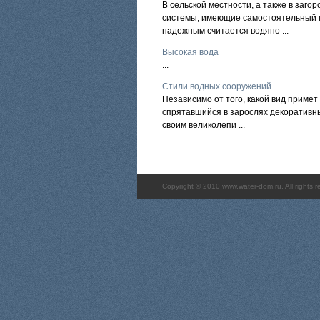
В сельской местности, а также в заг
системы, имеющие самостоятельный г
надежным считается водяно ...
Высокая вода
...
Стили водных сооружений
Независимо от того, какой вид примет
спрятавшийся в зарослях декоративн
своим великолепи ...
Copyright © 2010 www.water-dom.ru. All rights r