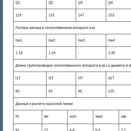
Q1
Q2
Q3
Q4
119
131
147
153
Потери напора в теплообменном аппарате в м.
hw1
hw2
hw3
hw4
1.18
1.24
-
1.40
Длина трубопроводов теплообменного аппарата в (м.) и диаметр в (
l1T
l2T
l3T
d1T
80
63
46
125
Данные к расчету насосной линии
lH
lвс
xсет
xкал
xкр
81
22
4.6
0.5
2.1