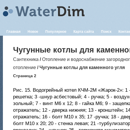
Главная
Новое
Популярное
Карта сайта
Поиск
Конта
Чугунные котлы для каменно
Сантехника
/
Отопление и водоснабжение загородно
отопление
/ Чугунные котлы для каменного угля
Страница 2
Рис. 15. Водогрейный котел КЧМ-2М «Жарок-2»: 1 - 
решетка; 3 -шнур асбестовый; 4 - ручка; 5 - воздух
зольный; 7 - винт М6 х 12; 8 - гайка М6; 9 - защелка
отражатель; 12 - дверка нижняя; 13 - кронштейн; 14
отражатель; 16 - болт М10 х 35; 17 -ручка; 18 - две
болт М10 х 20; 20 - стенка левая; 21 -турбулизатор;