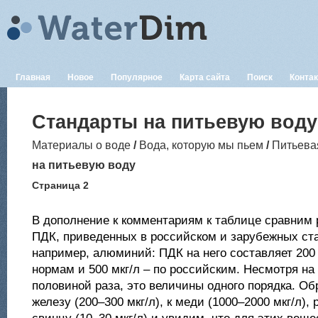
Главная
Новое
Популярное
Карта сайта
Поиск
Конта
Стандарты на питьевую воду
Материалы о воде
/
Вода, которую мы пьем
/
Питьева
на питьевую воду
Страница 2
В дополнение к комментариям к таблице сравним 
ПДК, приведенных в российском и зарубежных ст
например, алюминий: ПДК на него составляет 200
нормам и 500 мкг/л – по российским. Несмотря на
половиной раза, это величины одного порядка. Об
железу (200–300 мкг/л), к меди (1000–2000 мкг/л), р