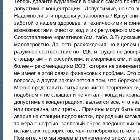
Теперь давайте вдумаемся в смысл самого понят
допустимые концентрации . Допустимые, но что з
Надежно ли эти пределы установлены? Вдруг они
заботой о нашем здоровье, а техническими и фи
возможностями очистки вод и их регулярного мон
Сопоставление нормативов (см. табл. 3.2) доказыв
маловероятно. Да, есть расхождения, но в целом
разумное соответствие по ПДК, и трудно не довер
стандартам – и российским, и американским, и ев
более – рекомендациям ВОЗ, которая не занимает
не имеет в этой связи финансовых проблем. Это 
вопроса, а другая заключается в том, что бережено
Можно представить ситуацию чисто теоретически,
подобном я не слышал и не читал – когда из крана
допустимых концентрациях, выльется все, что назв
или половина, или треть… Причины могут быть с
авария на станции водоочистки, природный катак
танкера с нефтью, залповый сброс вредоносных в
исламских террористов, чья-то небрежность или
Помните, что мы живем в техногенную эпоху, а это