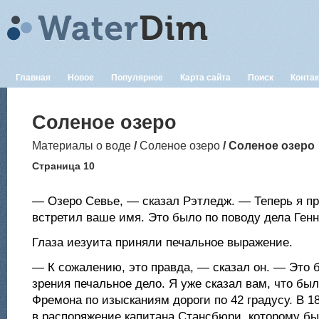
Главная
Новое
Популярное
Карта сайта
Поиск
Конта
Соленое озеро
Материалы о воде
/
Соленое озеро
/ Соленое озеро
Страница 10
— Озеро Севье, — сказал Рэтледж. — Теперь я пр
встретил ваше имя. Это было по поводу дела Генн
Глаза иезуита приняли печальное выражение.
— К сожалению, это правда, — сказал он. — Это б
зрения печальное дело. Я уже сказал вам, что бы
Фремона по изысканиям дороги по 42 градусу. В 18
в распоряжение капитана Стансбюри, которому бы