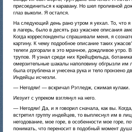
присоединиться к каравану. Но шел проливной дож
глаз выколи. Я остался.
На следующий день рано утром я уехал. То, что я
в лагерь, было в десять раз ужаснее описания аме
Когда корреспонденты спрашивали меня, я сознат
картину. К чему подробное описание таких ужасо
телеги догорали в это мрачное, дождливое утро. 
трупов. Я узнал среди них Крейцфельда, ботаника
омерзительные шакалы наполовину обгрызли им л
была отрублена и унесена рука и тело пронзено д
Индейцы исчезли.
— Негодяи! — вскричал Рэтледж, сжимая кулаки.
Иезуит с упреком взглянул на него.
— Негодяи! Да, и я говорил сначала, как вы. Когда,
встретил группу индейцев, то выплеснул им в лиц
негодование, мое горе, в особенности мое горе, п
понимать, что переносит в подобный момент душ