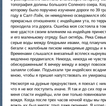
топография долины большого Соленого озера. Ког
которому было поручено изучение дороги по 39 гр
году в Салт-Лэйк, он немедленно осведомился обо
прекрасных отношениях с индейцами ута, по терр
проходила эта дорога. Ошибка моя состояла в том,
мне удастся своим влиянием на индейцев принес
и его маленькому отряду. Был октябрь. Река Севь
серые воды между бледными ивами, под плакучи
бегали с жалобным писком невидимые дрозды и 
Временами слышался внезапный всплеск нырнув
медленно продвигался. Никогда, никогда не чувст
обескураженным! К вечеру между и вокруг повозок
залаяли собаки. Подъехали три индейских всадни
мною, чтобы я пришел напутствовать их умирающ
Несмотря на дурные предчувствия, я поехал с ни
что я не мог поступить иначе. Я так и до сих пор 
меня спасти индейцы, или они только повиновали
вождя. Когда после трех часов ночной езды мы пр
вождь их был мертв; труп даже окоченел. Я хотел