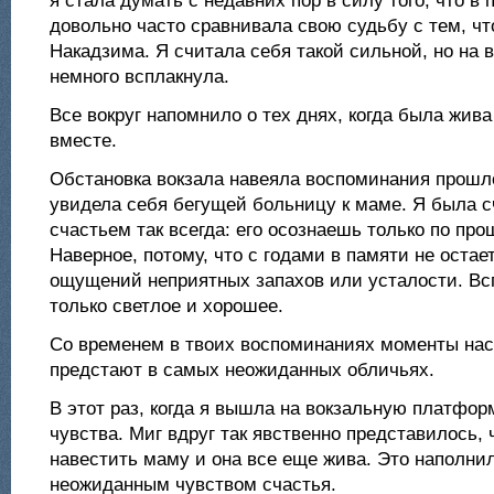
я стала думать с недавних пор в силу того, что в
довольно часто сравнивала свою судьбу с тем, ч
Накадзима. Я считала себя такой сильной, но на в
немного всплакнула.
Все вокруг напомнило о тех днях, когда была жив
вместе.
Обстановка вокзала навеяла воспоминания прошло
увидела себя бегущей больницу к маме. Я была с
счастьем так всегда: его осознаешь только по пр
Наверное, потому, что с годами в памяти не оста
ощущений неприятных запахов или усталости. Вс
только светлое и хорошее.
Со временем в твоих воспоминаниях моменты нас
предстают в самых неожиданных обличьях.
В этот раз, когда я вышла на вокзальную платфор
чувства. Миг вдруг так явственно представилось, 
навестить маму и она все еще жива. Это наполни
неожиданным чувством счастья.