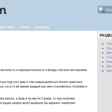
рта сайта
Поиск
Контакты
РАЗД
Гла
Пру
Дек
Сан
Вод
Ван
ягкотелость и нерешительность я всегда считала нестерпимо
Мат
уться под этот мир и тем самым добиться более заметных
ше, но в то же время каждый раз мне становилось тоскливо и
ьба школы, а будь я на месте Саюри, то при наличии
итуации скорее всего выбрала бы вариант наиболее