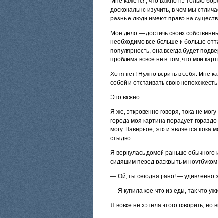
Мне кажется, что важно не только бор
досконально изучить, в чем мы отлича
разные люди имеют право на существ
Мое дело — достичь своих собственных
необходимо все больше и больше отта
популярность, она всегда будет подве
проблема вовсе не в том, что мои кар
Хотя нет! Нужно верить в себя. Мне ка
собой и отстаивать свою непохожесть
Это важно.
Я же, откровенно говоря, пока не мог
города моя картина порадует гораздо
могу. Наверное, это и является пока
стыдно.
Я вернулась домой раньше обычного и
сидящим перед раскрытым ноутбуком
— Ой, ты сегодня рано! — удивленно 
— Я купила кое-что из еды, так что уж
Я вовсе не хотела этого говорить, но 