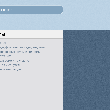
ЕЛЫ
вная
ды, фонтаны, каскады, водоемы
оративные пруды и водоемы
техника
а в доме и на участке
ная и санузел
ериалы о воде