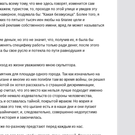
мать всему тому, что мне здесь говорят, изменится сам
ажем, туристом, то, проходя по этой улице и увидев эту
наверное, подумала бы: "Какая безвкусица". Более того, я
их-то пятьсот тысяч иен якобы на благие цели и
ой рекламе собственного имени, вряд ли может называться
деньги, но это не значит, что, получив их, я была бы
 менять специфику работы только ради денег, после этого
 бы свое русло и потекла по пути равнодушия и
изод из жизни уважаемого мною скульптора.
ятник для площади одного города. Так как изначально на
ыгане и многие из них погибли там во время войны, он решил
аботой он хотел рассказать о страшной дискриминации,
р считал, что это место как нельзя лучше подходит именно
себе немало издевательств со стороны человечества,
сь и оставалась тайной, покрытой мраком. Но мэрия и
вав это тем, что цыгане есть и в наши дни и они пугают
рошайничают, и, следовательно, совершенно недопустимо
 история и закончилась.
 же по-разному предстают перед каждым из нас.