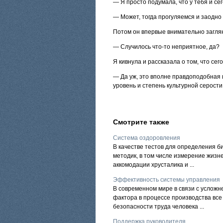
— Я просто подумала, что у тебя и се
— Может, тогда прогуляемся и заодно
Потом он впервые внимательно заглян
— Случилось что-то неприятное, да?
Я кивнула и рассказала о том, что се
— Да уж, это вполне правдоподобная 
уровень и степень культурной серост
Смотрите также
Система оздоровления
В качестве тестов для определения б
методик, в том числе измерение жизн
аккомодации хрусталика и ...
Эффективность системы управления
В современном мире в связи с усложн
фактора в процессе производства вс
безопасности труда человека ...
Поддержка руководителя