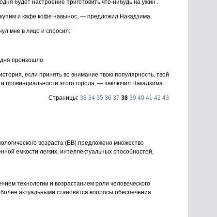
годня будет настроение приготовить что-нибудь на ужин .
 купим и кафе кофе навынос, — предложил Накадзима.
ул мне в лицо и спросил:
годня произошло.
история, если принять во внимание твою популярность, твой
и и провинциальности этого города, — заключил Накадзима.
Страницы:
33
34
35
36
37
38
39
40
41
42
43
иологического возраста (БВ) предложено множество
енной емкости легких, интеллектуальных способностей,
ением технологии и возрастанием роли человеческого
е более актуальными становятся вопросы обеспечения