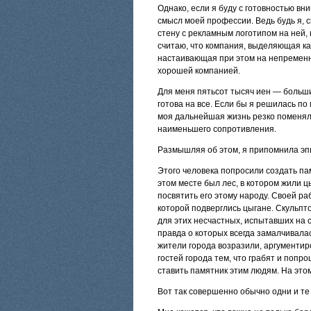
Однако, если я буду с готовностью вни
смысл моей профессии. Ведь будь я, ск
стену с рекламным логотипом на ней, 
считаю, что компания, выделяющая как
настаивающая при этом на непременн
хорошей компанией.
Для меня пятьсот тысяч иен — большие 
готова на все. Если бы я решилась по
моя дальнейшая жизнь резко поменяла
наименьшего сопротивления.
Размышляя об этом, я припомнила эп
Этого человека попросили создать пам
этом месте был лес, в котором жили ц
посвятить его этому народу. Своей р
которой подверглись цыгане. Скульпто
для этих несчастных, испытавших на 
правда о которых всегда замалчивала
жители города возразили, аргументиро
гостей города тем, что грабят и поп
ставить памятник этим людям. На этом
Вот так совершенно обычно одни и те