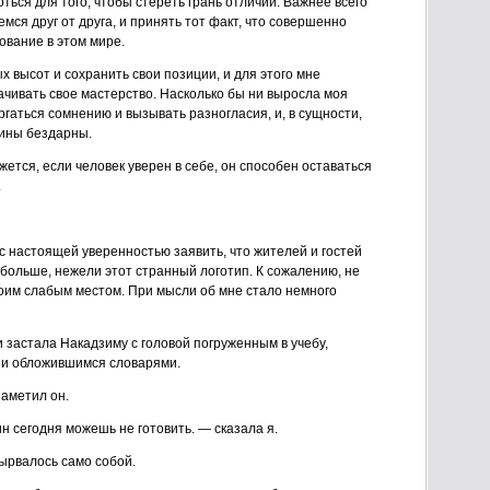
оться для того, чтобы стереть грань отличий. Важнее всего
емся друг от друга, и принять тот факт, что совершенно
ование в этом мире.
 высот и сохранить свои позиции, и для этого мне
чивать свое мастерство. Насколько бы ни выросла моя
ргаться сомнению и вызывать разногласия, и, в сущности,
тины бездарны.
жется, если человек уверен в себе, он способен оставаться
.
у с настоящей уверенностью заявить, что жителей и гостей
 больше, нежели этот странный логотип. К сожалению, не
 моим слабым местом. При мысли об мне стало немного
 застала Накадзиму с головой погруженным в учебу,
 и обложившимся словарями.
заметил он.
ин сегодня можешь не готовить. — сказала я.
вырвалось само собой.