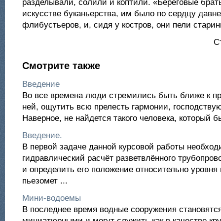
разделывали, солили и коптили. «Береговые брать
искусстве буканьерства, им было по сердцу давн
флибустьеров, и, сидя у костров, они пели стари
С
Смотрите также
Введение
Во все времена люди стремились быть ближе к пр
ней, ощутить всю прелесть гармонии, господству
Наверное, не найдется такого человека, который бы,
Введение.
В первой задаче данной курсовой работы необход
гидравлический расчёт разветвлённого трубопров
и определить его положение относительно уровня 
пьезомет ...
Мини-водоемы
В последнее время водные сооружения становятся
миниатюрными и могут служить как в качестве кру