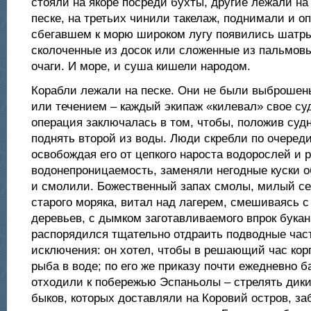
стояли на якоре посреди бухты, другие лежали на
песке, на третьих чинили такелаж, поднимали и о
сбегавшем к морю широком лугу появились шатр
сколоченные из досок или сложенные из пальмов
очаги. И море, и суша кишели народом.
Корабли лежали на песке. Они не были выброшены
или течением – каждый экипаж «килевал» свое су
операция заключалась в том, чтобы, положив судн
поднять второй из воды. Люди скребли по очереди
освобождая его от цепкого нароста водорослей и 
водонепроницаемость, заменяли негодные куски 
и смолили. Божественный запах смолы, милый се
старого моряка, витал над лагерем, смешиваясь 
деревьев, с дымком заготавливаемого впрок букан
распорядился тщательно отдраить подводные част
исключения: он хотел, чтобы в решающий час корп
рыба в воде; по его же приказу почти ежедневно б
отходили к побережью Эспаньолы – стрелять дики
быков, которых доставляли на Коровий остров, за