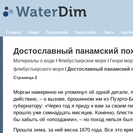
Главная
Новое
Популярное
Карта сайта
Поиск
Конта
Достославный панамский по
Материалы о воде
/
Флибустьерское море
/
Генри мор
флибустьерского моря
/ Достославный панамский 
Страница 2
Морган намеренно не упомянул об одной детали, 
действию, – о вызове, брошенном им из Пуэрто-
губернатору: «Через год я приду к вам за своим 
прошло уже семнадцать месяцев. Конечно, блест
бы забыть об «опоздании», – но поход нельзя был
Прошла зима, за ней весна 1670 года. Все это вр