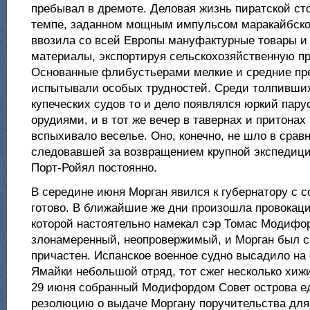
пребывал в дремоте. Деловая жизнь пиратской ст
темпе, заданном мощным импульсом маракайбско
ввозила со всей Европы мануфактурные товары и
материалы, экспортируя сельскохозяйственную п
Основанные флибустьерами мелкие и средние пр
испытывали особых трудностей. Среди толпивших
купеческих судов то и дело появлялся юркий пар
орудиями, и в тот же вечер в тавернах и притонах
вспыхивало веселье. Оно, конечно, не шло в срав
следовавшей за возвращением крупной экспедиции
Порт-Ройял постоянно.
В середине июня Морган явился к губернатору с 
готово. В ближайшие же дни произошла провокаци
которой настоятельно намекал сэр Томас Модифо
злонамеренный, неопровержимый, и Морган был с
причастен. Испанское военное судно высадило на
Ямайки небольшой отряд, тот сжег несколько хижи
29 июня собранный Модифордом Совет острова е
резолюцию о выдаче Моргану поручительства для