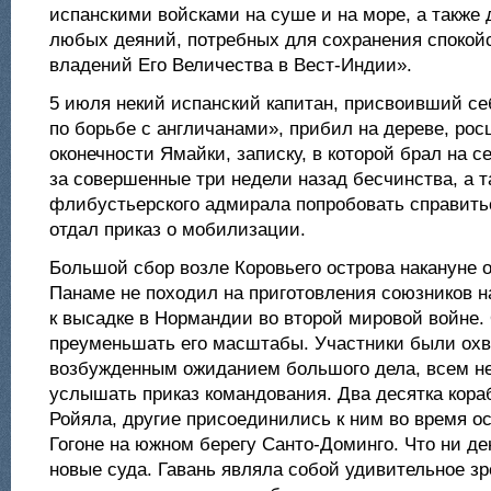
испанскими войсками на суше и на море, а также
любых деяний, потребных для сохранения спокой
владений Его Величества в Вест-Индии».
5 июля некий испанский капитан, присвоивший с
по борьбе с англичанами», прибил на дереве, ро
оконечности Ямайки, записку, в которой брал на с
за совершенные три недели назад бесчинства, а 
флибустьерского адмирала попробовать справить
отдал приказ о мобилизации.
Большой сбор возле Коровьего острова накануне 
Панаме не походил на приготовления союзников н
к высадке в Нормандии во второй мировой войне. 
преуменьшать его масштабы. Участники были ох
возбужденным ожиданием большого дела, всем не
услышать приказ командования. Два десятка кора
Ройяла, другие присоединились к ним во время ос
Гогоне на южном берегу Санто-Доминго. Что ни д
новые суда. Гавань являла собой удивительное з