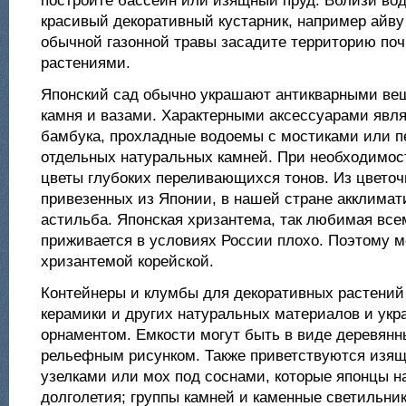
постройте бассейн или изящный пруд. Вблизи во
красивый декоративный кустарник, например айву
обычной газонной травы засадите территорию по
растениями.
Японский сад обычно украшают антикварными ве
камня и вазами. Характерными аксессуарами явл
бамбука, прохладные водоемы с мостиками или п
отдельных натуральных камней. При необходимос
цветы глубоких переливающихся тонов. Из цветоч
привезенных из Японии, в нашей стране акклимат
астильба. Японская хризантема, так любимая все
приживается в условиях России плохо. Поэтому м
хризантемой корейской.
Контейнеры и клумбы для декоративных растений
керамики и других натуральных материалов и ук
орнаментом. Емкости могут быть в виде деревянн
рельефным рисунком. Также приветствуются изящ
узелками или мох под соснами, которые японцы 
долголетия; группы камней и каменные светильник